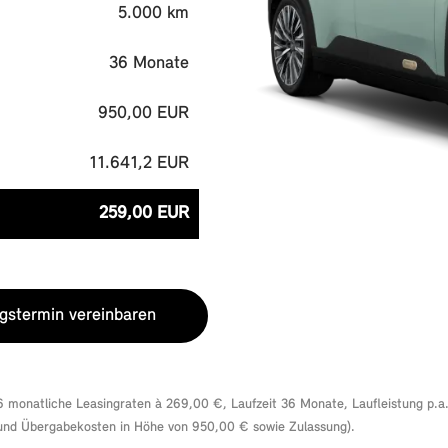
5.000 km
36 Monate
950,00 EUR
11.641,2 EUR
259,00 EUR
gstermin vereinbaren
monatliche Leasingraten à 269,00 €, Laufzeit 36 Monate, Laufleistung p.a
 und Übergabekosten in Höhe von 950,00 € sowie Zulassung).