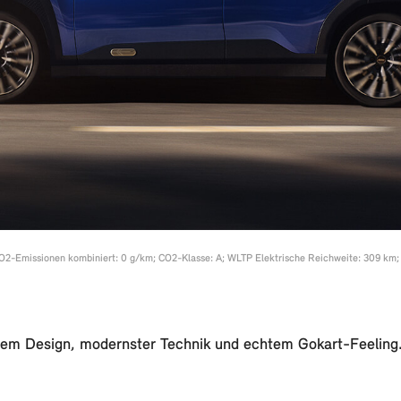
Emissionen kombiniert: 0 g/km; CO2-Klasse: A; WLTP Elektrische Reichweite: 309 km; Sp
hem Design, modernster Technik und echtem Gokart-Feeling. 