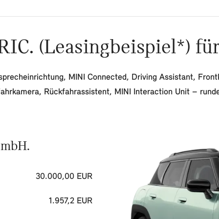
. (Leasingbeispiel*) fü
precheinrichtung, MINI Connected, Driving Assistant, Frontk
fahrkamera, Rückfahrassistent, MINI Interaction Unit – run
GmbH.
30.000,00 EUR
1.957,2 EUR