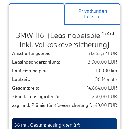
Privatkunden
Leasing
Privatkunden
BMW 116i (Leasingbeispiel¹ʼ²ʼ³
Finanzierung
inkl. Vollkaskoversicherung)
Gewerbekunden
Anschaffungspreis:
31.663,32 EUR
Leasing
Leasingsonderzahlung:
3.900,00 EUR
Laufleistung p.a.:
10.000 km
Laufzeit:
36 Monate
Gesamtpreis:
14.664,00 EUR
36 mtl. Leasingraten à:
250,00 EUR
zzgl. mtl. Prämie für Kfz-Versicherung ²:
49,00 EUR
36 mtl. Gesamtleasingraten à ³: