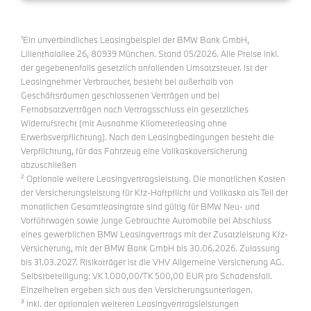
¹Ein unverbindliches Leasingbeispiel der BMW Bank GmbH,
Lilienthalallee 26, 80939 München. Stand 05/2026. Alle Preise inkl.
der gegebenenfalls gesetzlich anfallenden Umsatzsteuer. Ist der
Leasingnehmer Verbraucher, besteht bei außerhalb von
Geschäftsräumen geschlossenen Verträgen und bei
Fernabsatzverträgen nach Vertragsschluss ein gesetzliches
Widerrufsrecht (mit Ausnahme Kilometerleasing ohne
Erwerbsverpflichtung). Nach den Leasingbedingungen besteht die
Verpflichtung, für das Fahrzeug eine Vollkaskoversicherung
abzuschließen
² Optionale weitere Leasingvertragsleistung. Die monatlichen Kosten
der Versicherungsleistung für Kfz-Haftpflicht und Vollkasko als Teil der
monatlichen Gesamtleasingrate sind gültig für BMW Neu- und
Vorführwagen sowie Junge Gebrauchte Automobile bei Abschluss
eines gewerblichen BMW Leasingvertrags mit der Zusatzleistung Kfz-
Versicherung, mit der BMW Bank GmbH bis 30.06.2026. Zulassung
bis 31.03.2027. Risikoträger ist die VHV Allgemeine Versicherung AG.
Selbstbeteiligung: VK 1.000,00/TK 500,00 EUR pro Schadensfall.
Einzelheiten ergeben sich aus den Versicherungsunterlagen.
³ inkl. der optionalen weiteren Leasingvertragsleistungen